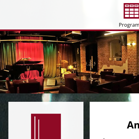
Progra
Am