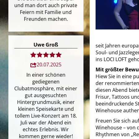
und man dort auch private
Feiern mit Familie und
Freunden machen.
Uwe Groß
seit Jahren europa
Soul- und Jazzlege
ins LOCI LOFT geho
20.07.2025
Mit größter Bew
In einer schönen
Hiew Sie in eine 
gediegenen
der renommierten 
Clubatmosphäre, mit einer
diesen Abend biete
gut ausgesuchten
Frisur, Tattoos u
Hintergrundmusik, einer
beeindruckende St
kleinen Speisekarte und
Winehouse authent
tollem Live-Konzert am 18.
Freuen Sie sich a
Juli war der Abend ein
Winehouse – von d
echtes Erlebnis. Wir
Rhythmen von „Reh
kommen gerne wieder!