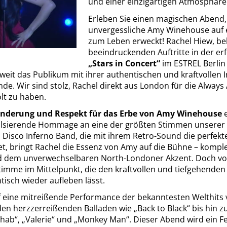
und einer einzigartigen Atmosphäre
Erleben Sie einen magischen Abend,
unvergessliche Amy Winehouse auf e
zum Leben erweckt! Rachel Hiew, be
beeindruckenden Auftritte in der er
„Stars in Concert“
im ESTREL Berlin 
weit das Publikum mit ihrer authentischen und kraftvollen 
nde. Wir sind stolz, Rachel direkt aus London für die Alwa
lt zu haben.
underung und Respekt für das Erbe von Amy Winehouse
e
pulsierende Hommage an eine der größten Stimmen unserer Z
Disco Inferno Band, die mit ihrem Retro-Sound die perfekt
t, bringt Rachel die Essenz von Amy auf die Bühne – komple
nd dem unverwechselbaren North-Londoner Akzent. Doch vor
imme im Mittelpunkt, die den kraftvollen und tiefgehende
isch wieder aufleben lässt.
uf eine mitreißende Performance der bekanntesten Welthits
en herzzerreißenden Balladen wie „Back to Black“ bis hin z
ab“, „Valerie“ und „Monkey Man“. Dieser Abend wird ein Fes