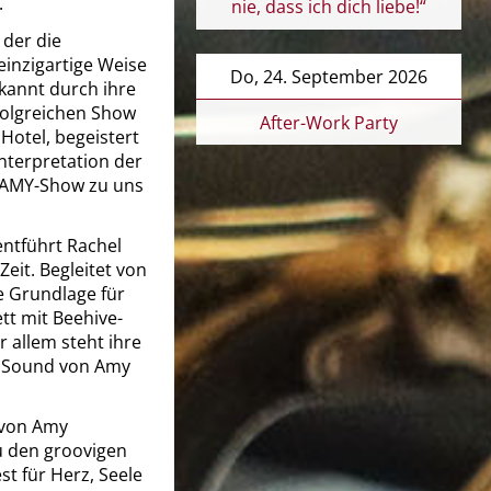
.
nie, dass ich dich liebe!“
 der die
inzigartige Weise
Do, 24. September 2026
kannt durch ihre
folgreichen Show
After-Work Party
Hotel, begeistert
Interpretation der
ys AMY-Show zu uns
ntführt Rachel
eit. Begleitet von
e Grundlage für
tt mit Beehive-
 allem steht ihre
n Sound von Amy
 von Amy
u den groovigen
t für Herz, Seele